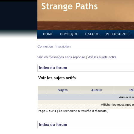
HOME
PHYSIQUE
CALCUL
PHILOSOPHIE
Connexion
Inscription
Voir les messages sans réponse
|
Voir les sujets actifs
Index du forum
Voir les sujets actifs
Sujets
Auteur
Ré
Aucun résu
Afficher les messages 
Page
1
sur
1
[ La recherche a trouvée 0 résultats ]
Index du forum