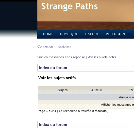
HOME
PHYSIQUE
CALCUL
PHILOSOPHIE
Connexion
Inscription
Voir les messages sans réponse
|
Voir les sujets actifs
Index du forum
Voir les sujets actifs
Sujets
Auteur
Ré
Aucun résu
Afficher les messages 
Page
1
sur
1
[ La recherche a trouvée 0 résultats ]
Index du forum