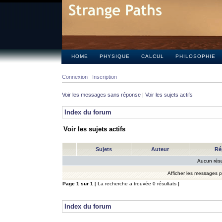
HOME
PHYSIQUE
CALCUL
PHILOSOPHIE
Connexion
Inscription
Voir les messages sans réponse
|
Voir les sujets actifs
Index du forum
Voir les sujets actifs
Sujets
Auteur
Ré
Aucun résu
Afficher les messages 
Page
1
sur
1
[ La recherche a trouvée 0 résultats ]
Index du forum