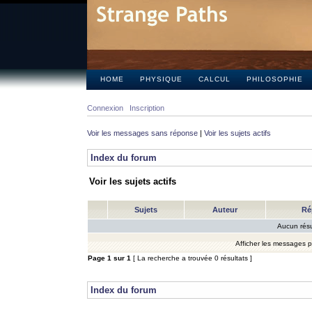
HOME
PHYSIQUE
CALCUL
PHILOSOPHIE
Connexion
Inscription
Voir les messages sans réponse
|
Voir les sujets actifs
Index du forum
Voir les sujets actifs
Sujets
Auteur
Ré
Aucun résu
Afficher les messages 
Page
1
sur
1
[ La recherche a trouvée 0 résultats ]
Index du forum