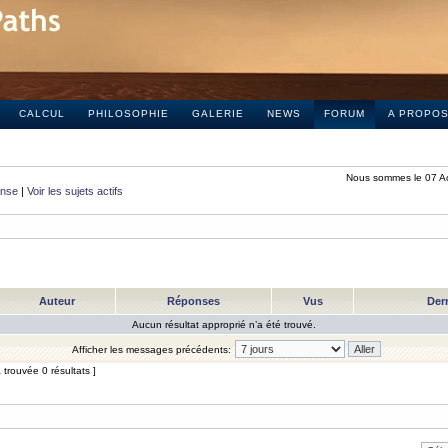
CALCUL
PHILOSOPHIE
GALERIE
NEWS
FORUM
A PROPO
Nous sommes le 07 A
onse
|
Voir les sujets actifs
Auteur
Réponses
Vus
Der
Aucun résultat approprié n’a été trouvé.
Afficher les messages précédents:
trouvée 0 résultats ]