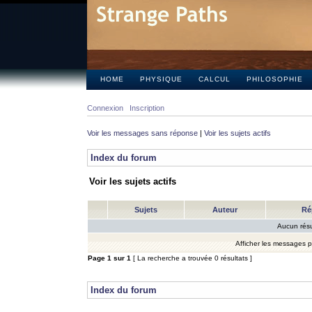
HOME
PHYSIQUE
CALCUL
PHILOSOPHIE
Connexion
Inscription
Voir les messages sans réponse
|
Voir les sujets actifs
Index du forum
Voir les sujets actifs
Sujets
Auteur
Ré
Aucun résu
Afficher les messages 
Page
1
sur
1
[ La recherche a trouvée 0 résultats ]
Index du forum