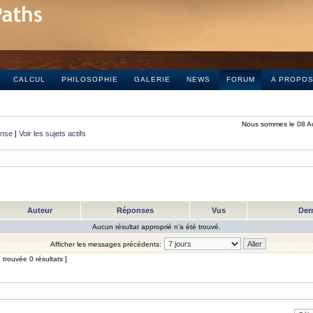
CALCUL
PHILOSOPHIE
GALERIE
NEWS
FORUM
A PROPO
Nous sommes le 08 A
onse
|
Voir les sujets actifs
Auteur
Réponses
Vus
Der
Aucun résultat approprié n’a été trouvé.
Afficher les messages précédents:
trouvée 0 résultats ]