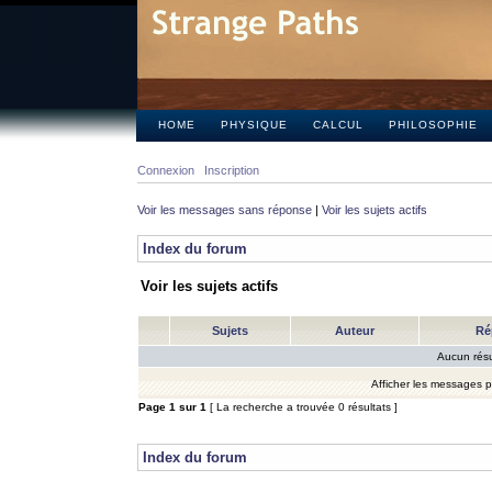
HOME
PHYSIQUE
CALCUL
PHILOSOPHIE
Connexion
Inscription
Voir les messages sans réponse
|
Voir les sujets actifs
Index du forum
Voir les sujets actifs
Sujets
Auteur
Ré
Aucun résu
Afficher les messages 
Page
1
sur
1
[ La recherche a trouvée 0 résultats ]
Index du forum