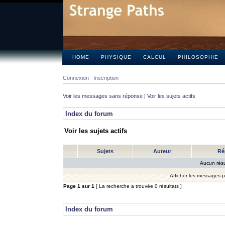
HOME
PHYSIQUE
CALCUL
PHILOSOPHIE
Connexion
Inscription
Voir les messages sans réponse
|
Voir les sujets actifs
Index du forum
Voir les sujets actifs
Sujets
Auteur
Ré
Aucun résu
Afficher les messages 
Page
1
sur
1
[ La recherche a trouvée 0 résultats ]
Index du forum