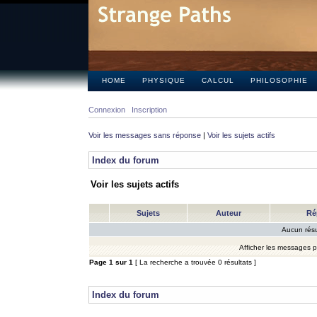
HOME
PHYSIQUE
CALCUL
PHILOSOPHIE
Connexion
Inscription
Voir les messages sans réponse
|
Voir les sujets actifs
Index du forum
Voir les sujets actifs
Sujets
Auteur
Ré
Aucun résu
Afficher les messages 
Page
1
sur
1
[ La recherche a trouvée 0 résultats ]
Index du forum