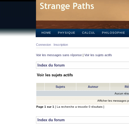
HOME
PHYSIQUE
CALCUL
PHILOSOPHIE
Connexion
Inscription
Voir les messages sans réponse
|
Voir les sujets actifs
Index du forum
Voir les sujets actifs
Sujets
Auteur
Ré
Aucun résu
Afficher les messages 
Page
1
sur
1
[ La recherche a trouvée 0 résultats ]
Index du forum