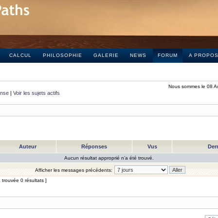
CALCUL
PHILOSOPHIE
GALERIE
NEWS
FORUM
A PROPO
Nous sommes le 08 A
onse
|
Voir les sujets actifs
Auteur
Réponses
Vus
Der
Aucun résultat approprié n’a été trouvé.
Afficher les messages précédents:
trouvée 0 résultats ]