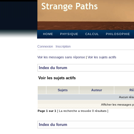
HOME
PHYSIQUE
CALCUL
PHILOSOPHIE
Connexion
Inscription
Voir les messages sans réponse
|
Voir les sujets actifs
Index du forum
Voir les sujets actifs
Sujets
Auteur
Ré
Aucun résu
Afficher les messages 
Page
1
sur
1
[ La recherche a trouvée 0 résultats ]
Index du forum