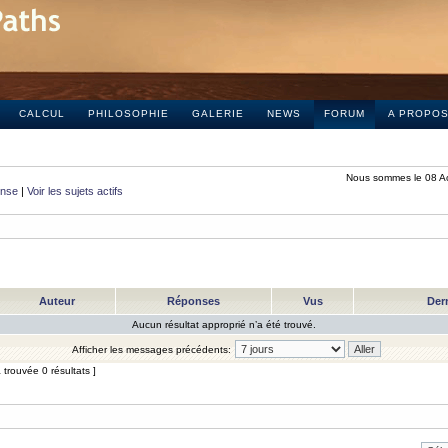
CALCUL
PHILOSOPHIE
GALERIE
NEWS
FORUM
A PROPO
Nous sommes le 08 A
onse
|
Voir les sujets actifs
Auteur
Réponses
Vus
Der
Aucun résultat approprié n’a été trouvé.
Afficher les messages précédents:
trouvée 0 résultats ]