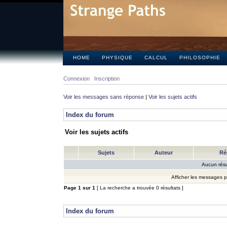
HOME
PHYSIQUE
CALCUL
PHILOSOPHIE
Connexion
Inscription
Voir les messages sans réponse
|
Voir les sujets actifs
Index du forum
Voir les sujets actifs
Sujets
Auteur
Ré
Aucun résu
Afficher les messages 
Page
1
sur
1
[ La recherche a trouvée 0 résultats ]
Index du forum