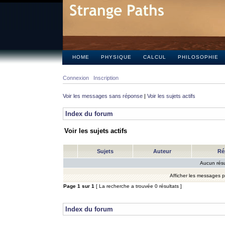
HOME
PHYSIQUE
CALCUL
PHILOSOPHIE
Connexion
Inscription
Voir les messages sans réponse
|
Voir les sujets actifs
Index du forum
Voir les sujets actifs
Sujets
Auteur
Ré
Aucun résu
Afficher les messages 
Page
1
sur
1
[ La recherche a trouvée 0 résultats ]
Index du forum