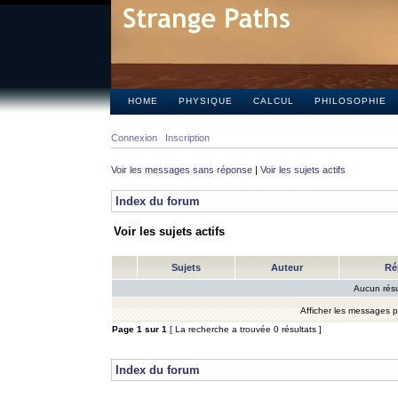
HOME
PHYSIQUE
CALCUL
PHILOSOPHIE
Connexion
Inscription
Voir les messages sans réponse
|
Voir les sujets actifs
Index du forum
Voir les sujets actifs
Sujets
Auteur
Ré
Aucun résu
Afficher les messages 
Page
1
sur
1
[ La recherche a trouvée 0 résultats ]
Index du forum