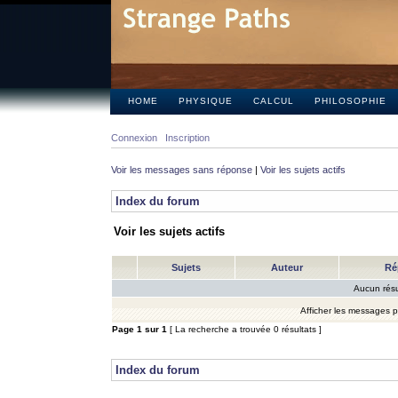
HOME
PHYSIQUE
CALCUL
PHILOSOPHIE
Connexion
Inscription
Voir les messages sans réponse
|
Voir les sujets actifs
Index du forum
Voir les sujets actifs
Sujets
Auteur
Ré
Aucun résu
Afficher les messages 
Page
1
sur
1
[ La recherche a trouvée 0 résultats ]
Index du forum