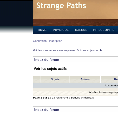
HOME
PHYSIQUE
CALCUL
PHILOSOPHIE
Connexion
Inscription
Voir les messages sans réponse
|
Voir les sujets actifs
Index du forum
Voir les sujets actifs
Sujets
Auteur
Ré
Aucun résu
Afficher les messages 
Page
1
sur
1
[ La recherche a trouvée 0 résultats ]
Index du forum