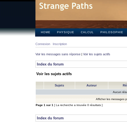
HOME
PHYSIQUE
CALCUL
PHILOSOPHIE
Connexion
Inscription
Voir les messages sans réponse
|
Voir les sujets actifs
Index du forum
Voir les sujets actifs
Sujets
Auteur
Ré
Aucun résu
Afficher les messages 
Page
1
sur
1
[ La recherche a trouvée 0 résultats ]
Index du forum