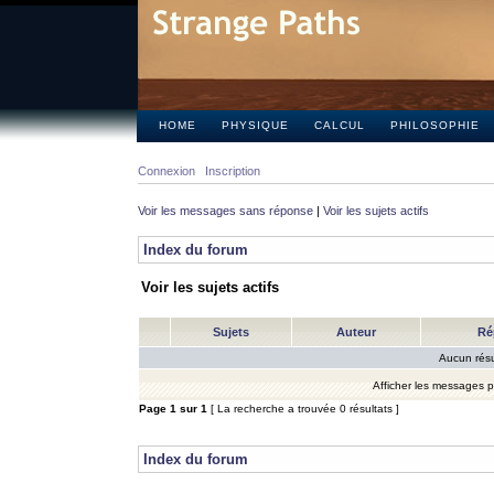
HOME
PHYSIQUE
CALCUL
PHILOSOPHIE
Connexion
Inscription
Voir les messages sans réponse
|
Voir les sujets actifs
Index du forum
Voir les sujets actifs
Sujets
Auteur
Ré
Aucun résu
Afficher les messages 
Page
1
sur
1
[ La recherche a trouvée 0 résultats ]
Index du forum