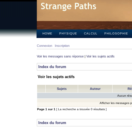
HOME
PHYSIQUE
CALCUL
PHILOSOPHIE
Connexion
Inscription
Voir les messages sans réponse
|
Voir les sujets actifs
Index du forum
Voir les sujets actifs
Sujets
Auteur
Ré
Aucun résu
Afficher les messages 
Page
1
sur
1
[ La recherche a trouvée 0 résultats ]
Index du forum