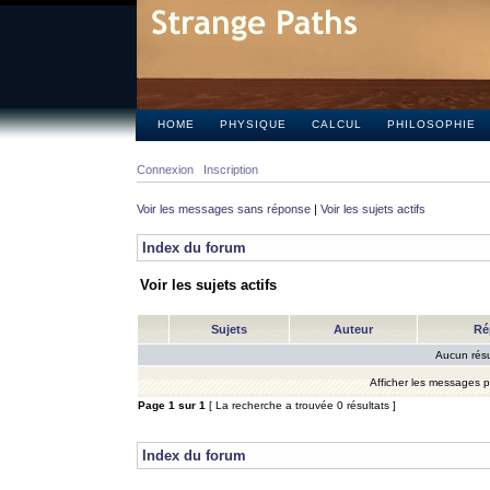
HOME
PHYSIQUE
CALCUL
PHILOSOPHIE
Connexion
Inscription
Voir les messages sans réponse
|
Voir les sujets actifs
Index du forum
Voir les sujets actifs
Sujets
Auteur
Ré
Aucun résu
Afficher les messages 
Page
1
sur
1
[ La recherche a trouvée 0 résultats ]
Index du forum