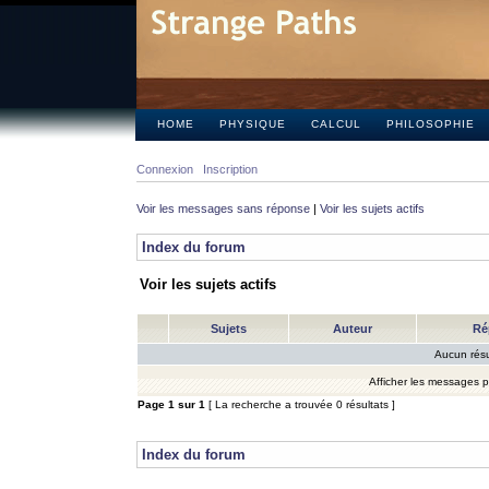
HOME
PHYSIQUE
CALCUL
PHILOSOPHIE
Connexion
Inscription
Voir les messages sans réponse
|
Voir les sujets actifs
Index du forum
Voir les sujets actifs
Sujets
Auteur
Ré
Aucun résu
Afficher les messages 
Page
1
sur
1
[ La recherche a trouvée 0 résultats ]
Index du forum