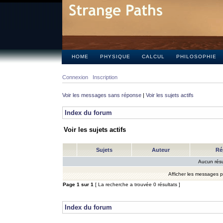
HOME
PHYSIQUE
CALCUL
PHILOSOPHIE
Connexion
Inscription
Voir les messages sans réponse
|
Voir les sujets actifs
Index du forum
Voir les sujets actifs
Sujets
Auteur
Ré
Aucun résu
Afficher les messages 
Page
1
sur
1
[ La recherche a trouvée 0 résultats ]
Index du forum