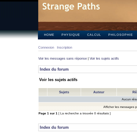
HOME
PHYSIQUE
CALCUL
PHILOSOPHIE
Connexion
Inscription
Voir les messages sans réponse
|
Voir les sujets actifs
Index du forum
Voir les sujets actifs
Sujets
Auteur
Ré
Aucun résu
Afficher les messages 
Page
1
sur
1
[ La recherche a trouvée 0 résultats ]
Index du forum