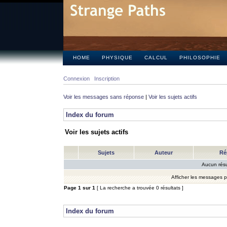
HOME
PHYSIQUE
CALCUL
PHILOSOPHIE
Connexion
Inscription
Voir les messages sans réponse
|
Voir les sujets actifs
Index du forum
Voir les sujets actifs
Sujets
Auteur
Ré
Aucun résu
Afficher les messages 
Page
1
sur
1
[ La recherche a trouvée 0 résultats ]
Index du forum