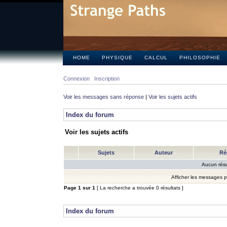
HOME
PHYSIQUE
CALCUL
PHILOSOPHIE
Connexion
Inscription
Voir les messages sans réponse
|
Voir les sujets actifs
Index du forum
Voir les sujets actifs
Sujets
Auteur
Ré
Aucun résu
Afficher les messages 
Page
1
sur
1
[ La recherche a trouvée 0 résultats ]
Index du forum