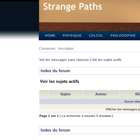
HOME
PHYSIQUE
CALCUL
PHILOSOPHIE
Connexion
Inscription
Voir les messages sans réponse
|
Voir les sujets actifs
Index du forum
Voir les sujets actifs
Sujets
Auteur
Ré
Aucun résu
Afficher les messages 
Page
1
sur
1
[ La recherche a trouvée 0 résultats ]
Index du forum