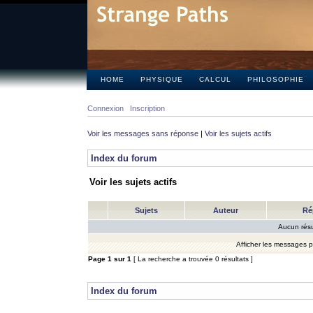
HOME
PHYSIQUE
CALCUL
PHILOSOPHIE
Connexion
Inscription
Voir les messages sans réponse
|
Voir les sujets actifs
Index du forum
Voir les sujets actifs
Sujets
Auteur
Ré
Aucun résu
Afficher les messages 
Page
1
sur
1
[ La recherche a trouvée 0 résultats ]
Index du forum