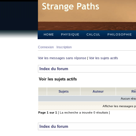
HOME
PHYSIQUE
CALCUL
PHILOSOPHIE
Connexion
Inscription
Voir les messages sans réponse
|
Voir les sujets actifs
Index du forum
Voir les sujets actifs
Sujets
Auteur
Ré
Aucun résu
Afficher les messages 
Page
1
sur
1
[ La recherche a trouvée 0 résultats ]
Index du forum