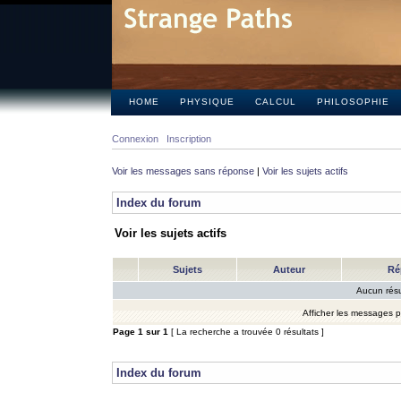
HOME
PHYSIQUE
CALCUL
PHILOSOPHIE
Connexion
Inscription
Voir les messages sans réponse
|
Voir les sujets actifs
Index du forum
Voir les sujets actifs
Sujets
Auteur
Ré
Aucun résu
Afficher les messages 
Page
1
sur
1
[ La recherche a trouvée 0 résultats ]
Index du forum