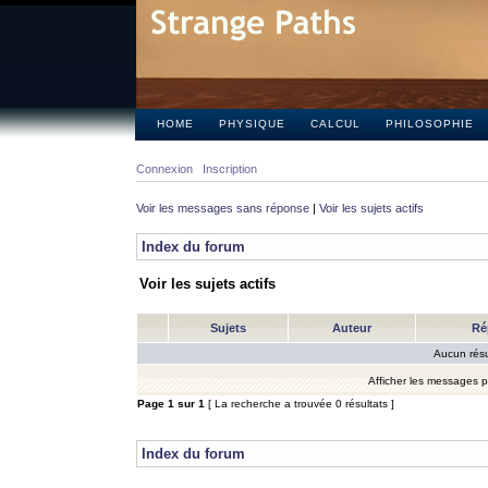
HOME
PHYSIQUE
CALCUL
PHILOSOPHIE
Connexion
Inscription
Voir les messages sans réponse
|
Voir les sujets actifs
Index du forum
Voir les sujets actifs
Sujets
Auteur
Ré
Aucun résu
Afficher les messages 
Page
1
sur
1
[ La recherche a trouvée 0 résultats ]
Index du forum