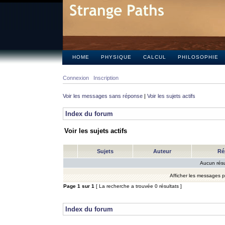
HOME
PHYSIQUE
CALCUL
PHILOSOPHIE
Connexion
Inscription
Voir les messages sans réponse
|
Voir les sujets actifs
Index du forum
Voir les sujets actifs
Sujets
Auteur
Ré
Aucun résu
Afficher les messages 
Page
1
sur
1
[ La recherche a trouvée 0 résultats ]
Index du forum