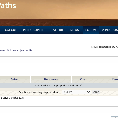
CALCUL
PHILOSOPHIE
GALERIE
NEWS
FORUM
A PROPO
Nous sommes le 09 A
onse
|
Voir les sujets actifs
Auteur
Réponses
Vus
Der
Aucun résultat approprié n’a été trouvé.
Afficher les messages précédents:
trouvée 0 résultats ]