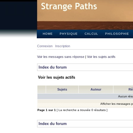
HOME
PHYSIQUE
CALCUL
PHILOSOPHIE
Connexion
Inscription
Voir les messages sans réponse
|
Voir les sujets actifs
Index du forum
Voir les sujets actifs
Sujets
Auteur
Ré
Aucun résu
Afficher les messages 
Page
1
sur
1
[ La recherche a trouvée 0 résultats ]
Index du forum