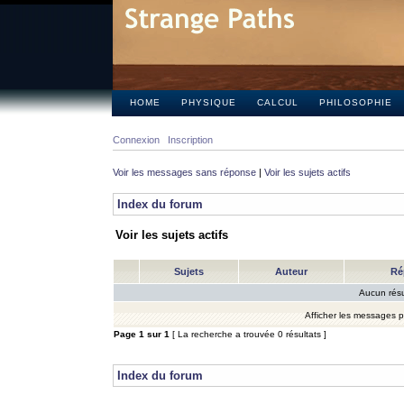
HOME
PHYSIQUE
CALCUL
PHILOSOPHIE
Connexion
Inscription
Voir les messages sans réponse
|
Voir les sujets actifs
Index du forum
Voir les sujets actifs
Sujets
Auteur
Ré
Aucun résu
Afficher les messages 
Page
1
sur
1
[ La recherche a trouvée 0 résultats ]
Index du forum