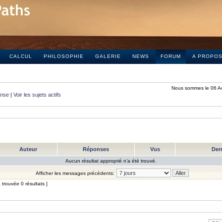
CALCUL
PHILOSOPHIE
GALERIE
NEWS
FORUM
A PROPO
Nous sommes le 06 A
onse
|
Voir les sujets actifs
Auteur
Réponses
Vus
Der
Aucun résultat approprié n’a été trouvé.
Afficher les messages précédents:
trouvée 0 résultats ]