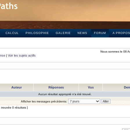
CALCUL
PHILOSOPHIE
GALERIE
NEWS
FORUM
A PROPO
Nous sommes le 06 A
onse
|
Voir les sujets actifs
Auteur
Réponses
Vus
Der
Aucun résultat approprié n’a été trouvé.
Afficher les messages précédents:
trouvée 0 résultats ]