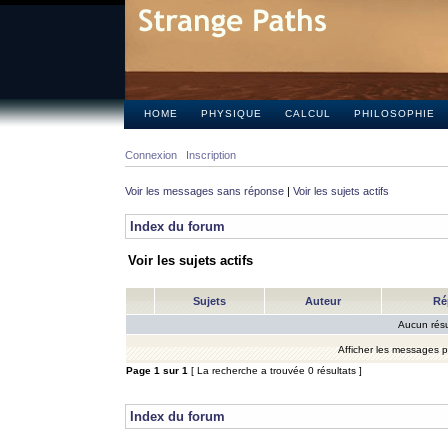
HOME
PHYSIQUE
CALCUL
PHILOSOPHIE
Connexion
Inscription
Voir les messages sans réponse
|
Voir les sujets actifs
Index du forum
Voir les sujets actifs
Sujets
Auteur
Ré
Aucun résu
Afficher les messages 
Page
1
sur
1
[ La recherche a trouvée 0 résultats ]
Index du forum