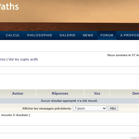
CALCUL
PHILOSOPHIE
GALERIE
NEWS
FORUM
A PROPO
Nous sommes le 07 A
onse
|
Voir les sujets actifs
Auteur
Réponses
Vus
Der
Aucun résultat approprié n’a été trouvé.
Afficher les messages précédents:
trouvée 0 résultats ]