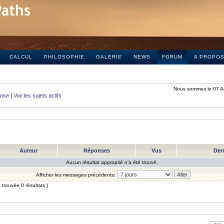
CALCUL
PHILOSOPHIE
GALERIE
NEWS
FORUM
A PROPO
Nous sommes le 07 A
onse
|
Voir les sujets actifs
Auteur
Réponses
Vus
Der
Aucun résultat approprié n’a été trouvé.
Afficher les messages précédents:
trouvée 0 résultats ]