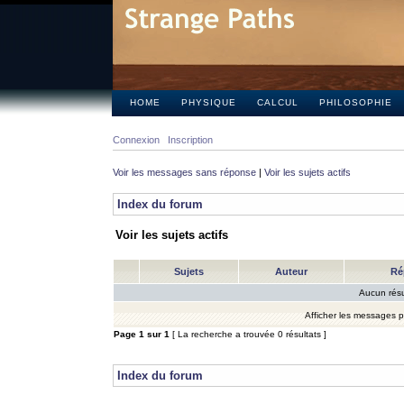
HOME
PHYSIQUE
CALCUL
PHILOSOPHIE
Connexion
Inscription
Voir les messages sans réponse
|
Voir les sujets actifs
Index du forum
Voir les sujets actifs
Sujets
Auteur
Ré
Aucun résu
Afficher les messages 
Page
1
sur
1
[ La recherche a trouvée 0 résultats ]
Index du forum