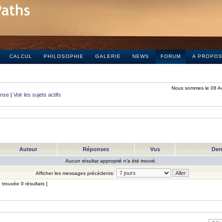
CALCUL
PHILOSOPHIE
GALERIE
NEWS
FORUM
A PROPO
Nous sommes le 08 A
onse
|
Voir les sujets actifs
Auteur
Réponses
Vus
Der
Aucun résultat approprié n’a été trouvé.
Afficher les messages précédents:
trouvée 0 résultats ]