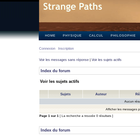
HOME
PHYSIQUE
CALCUL
PHILOSOPHIE
Connexion
Inscription
Voir les messages sans réponse
|
Voir les sujets actifs
Index du forum
Voir les sujets actifs
Sujets
Auteur
Ré
Aucun résu
Afficher les messages 
Page
1
sur
1
[ La recherche a trouvée 0 résultats ]
Index du forum