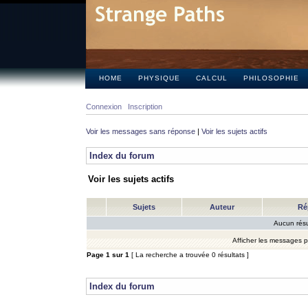
HOME
PHYSIQUE
CALCUL
PHILOSOPHIE
Connexion
Inscription
Voir les messages sans réponse
|
Voir les sujets actifs
Index du forum
Voir les sujets actifs
Sujets
Auteur
Ré
Aucun résu
Afficher les messages 
Page
1
sur
1
[ La recherche a trouvée 0 résultats ]
Index du forum