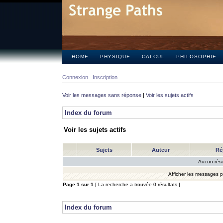
HOME
PHYSIQUE
CALCUL
PHILOSOPHIE
Connexion
Inscription
Voir les messages sans réponse
|
Voir les sujets actifs
Index du forum
Voir les sujets actifs
Sujets
Auteur
Ré
Aucun résu
Afficher les messages 
Page
1
sur
1
[ La recherche a trouvée 0 résultats ]
Index du forum