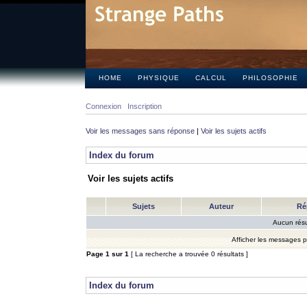
HOME
PHYSIQUE
CALCUL
PHILOSOPHIE
Connexion
Inscription
Voir les messages sans réponse
|
Voir les sujets actifs
Index du forum
Voir les sujets actifs
Sujets
Auteur
Ré
Aucun résu
Afficher les messages 
Page
1
sur
1
[ La recherche a trouvée 0 résultats ]
Index du forum