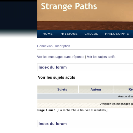
HOME
PHYSIQUE
CALCUL
PHILOSOPHIE
Connexion
Inscription
Voir les messages sans réponse
|
Voir les sujets actifs
Index du forum
Voir les sujets actifs
Sujets
Auteur
Ré
Aucun résu
Afficher les messages 
Page
1
sur
1
[ La recherche a trouvée 0 résultats ]
Index du forum