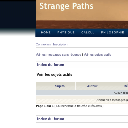
HOME
PHYSIQUE
CALCUL
PHILOSOPHIE
Connexion
Inscription
Voir les messages sans réponse
|
Voir les sujets actifs
Index du forum
Voir les sujets actifs
Sujets
Auteur
Ré
Aucun résu
Afficher les messages 
Page
1
sur
1
[ La recherche a trouvée 0 résultats ]
Index du forum